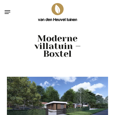
Skip
Menu
to
main
content
Moderne
villatuin –
Boxtel