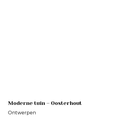
Moderne
Moderne tuin – Oosterhout
tuin
–
Ontwerpen
Oosterhout
Zwembad