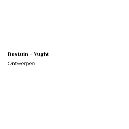
Bostuin
Bostuin – Vught
–
Vught
Ontwerpen
Moderne
tuin
–
Oosterhout