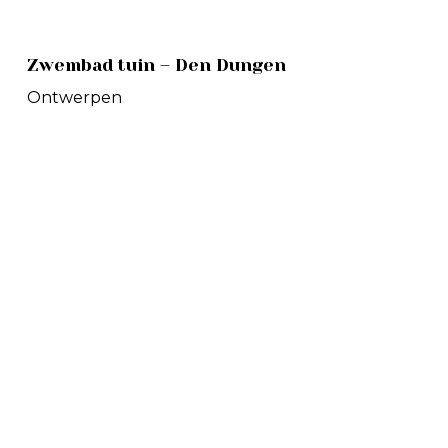
Zwembad
Zwembad tuin – Den Dungen
tuin
–
Ontwerpen
Den
Dungen