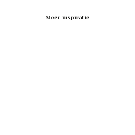
Meer inspiratie
Bostuin
–
Vught