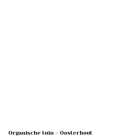
Organische
Organische tuin – Oosterhout
tuin