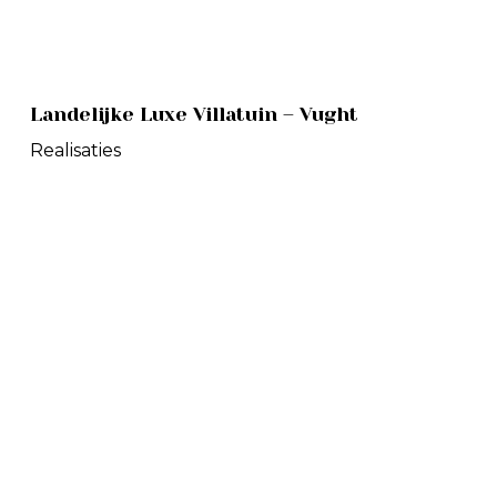
Landelijke
Landelijke Luxe Villatuin – Vught
Luxe
Villatuin
Realisaties
–
Vught
Lseven
Beachclub
–
Boxtel