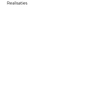
–
Realisaties
Oosterhout