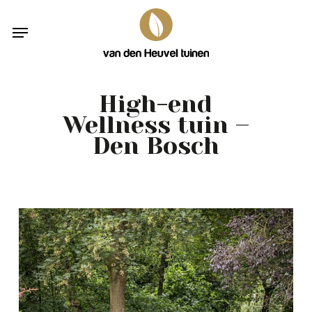
Skip
Menu
to
main
content
High-end
Wellness tuin –
Den Bosch