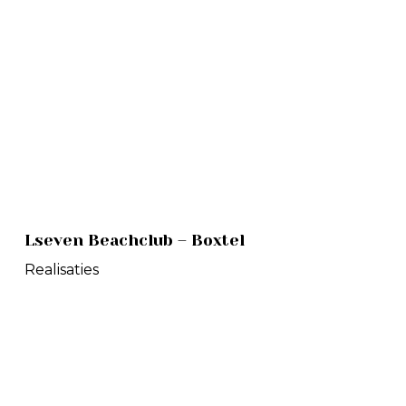
Lseven
Lseven Beachclub – Boxtel
Beachclub
–
Realisaties
Boxtel
Organische
tuin
–
Oosterhout